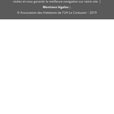
visites et vous garantir la meilleure navigation sur notre site. |
Mentions légales
|
© Association des Habitants de l'UH Le Corbusier - 2019