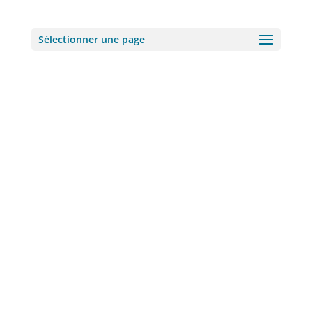
Sélectionner une page
Les partenaires de
l’UH
Partenaires
institutionnels
Les partenaires institutionnels de la Cité Radieuse
sont mobilisés et investis pour le partage de notre
héritage culturel avec le monde entier.