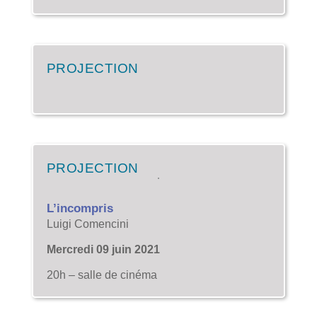
PROJECTION
PROJECTION
L’incompris
Luigi Comencini
Mercredi 09 juin 2021
20h – salle de cinéma