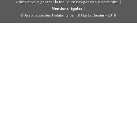
visites et vous garantir la meilleure navigation sur notre site. |
Mentions légales
|
© Association des Habitants de l'UH Le Corbusier - 2019