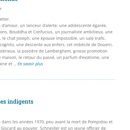
e
etier.
es d’amour, un lanceur d’alerte, une adolescente égarée,
ons, Bouddha et Confucius, un journaliste ambitieux, une
 le chat Joseph, une épouse impossible, un sale trafic,
ncognito, une descente aux enfers, cet imbécile de Doueiri,
térieux, la postière de Lamberghem, grosse promotion
de maison, le retour du passé, un parfum d’exotisme, une
aine et …
En savoir plus
des indigents
dans les années 1970, peu avant la mort de Pompidou et
 Giscard au pouvoir. Schneider est un jeune officier de