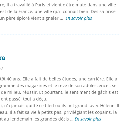
re, il a travaillé à Paris et vient d’être muté dans une ville
st de la France, une ville qu’il connaît bien. Dès sa prise
 un père éploré vient signaler …
En savoir plus
ra
eu
ôt 40 ans. Elle a fait de belles études, une carrière. Elle a
ogramme des magazines et le rêve de son adolescence : se
 de milieu, réussir. Et pourtant, le sentiment de gâchis est
 ont passé, tout a déçu.
i, n’a jamais quitté ce bled où ils ont grandi avec Hélène. Il
eau. Il a fait sa vie à petits pas, privilégiant les copains, la
nt au lendemain les grandes décis …
En savoir plus