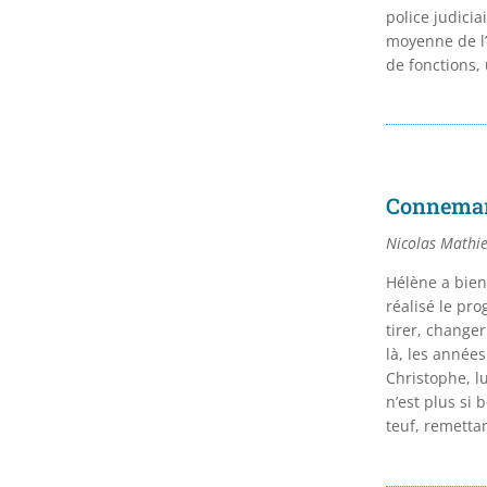
police judiciai
moyenne de l’e
de fonctions,
Connema
Nicolas Mathi
Hélène a bient
réalisé le pr
tirer, changer
là, les années
Christophe, lu
n’est plus si b
teuf, remetta