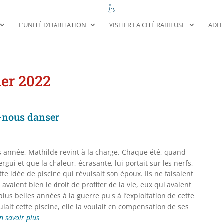
L’UNITÉ D’HABITATION
VISITER LA CITÉ RADIEUSE
ADH
ier 2022
-nous danser
 année, Mathilde revint à la charge. Chaque été, quand
hergui et que la chaleur, écrasante, lui portait sur les nerfs,
ette idée de piscine qui révulsait son époux. Ils ne faisaient
 avaient bien le droit de profiter de la vie, eux qui avaient
 plus belles années à la guerre puis à l’exploitation de cette
ulait cette piscine, elle la voulait en compensation de ses
n savoir plus