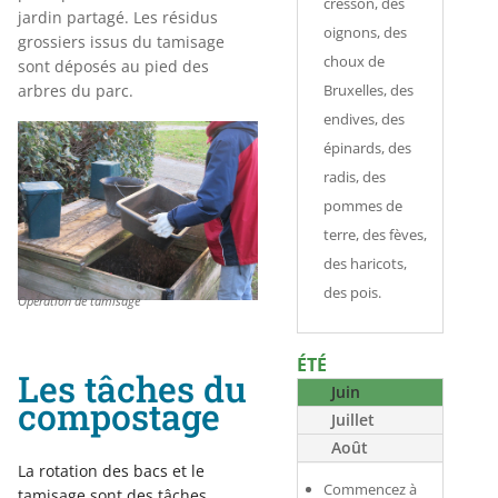
cresson, des
jardin partagé. Les résidus
oignons, des
grossiers issus du tamisage
choux de
sont déposés au pied des
arbres du parc.
Bruxelles, des
endives, des
épinards, des
radis, des
pommes de
terre, des fèves,
des haricots,
des pois.
Opération de tamisage
ÉTÉ
Les tâches du
Juin
compostage
Juillet
Août
La rotation des bacs et le
Commencez à
tamisage sont des tâches