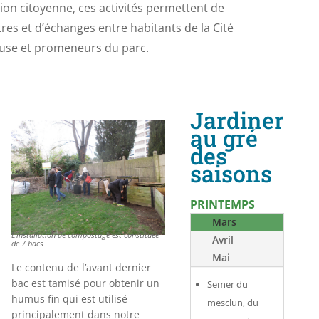
tion citoyenne, ces activités permettent de
es et d’échanges entre habitants de la Cité
use et promeneurs du parc.
Jardiner
au gré
des
saisons
PRINTEMPS
Mars
L’installation de compostage est constituée
Avril
de 7 bacs
Mai
Le contenu de l’avant dernier
bac est tamisé pour obtenir un
Semer du
humus fin qui est utilisé
mesclun, du
principalement dans notre